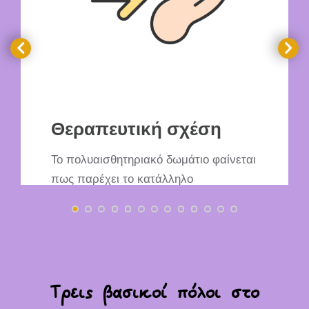
Θεραπευτική σχέση
Το πολυαισθητηριακό δωμάτιο φαίνεται
πως παρέχει το κατάλληλο
περιβάλλον για την πιο γρήγορη και
αποτελεσματική δημιουργία μιας
ικανοποιητικής θεραπευτικής σχέσης
μεταξύ θεραπευτή και παιδιού. Ο
πρώτος στόχος που επιδιώκεται είναι η
Τρεις βασικοί πόλοι στο
σύνδεση και η επαφή. Άλλωστε,